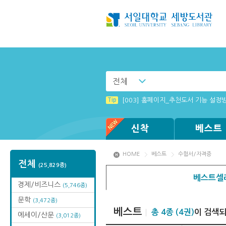
전체
Tip
[001] 스마트폰_시작페이지 설정 방
Tip
[003] 홈페이지_추천도서 기능 설정
Tip
Tip
Tip
Tip
Tip
(뷰어:북플레이어를 설치했는데) 전자
[002] 스마트폰_푸시 기능 안내
[전자책 이용제한 : 졸업생] 도서관 
Windows XP에서는 북플레이어를 실행
MAMACExtrac.dll 파일 다운로드
신착
베스트
HOME
베스트
수험서/자격증
전체
(25,829종)
베스트셀
경제/비즈니스
(5,746종)
문학
(3,472종)
베스트
총 4종 (4권)
이 검색
에세이/산문
(3,012종)