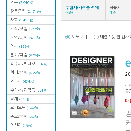
인문
(2,940종)
수험서/자격증 전체
학습서
장르문학
(2,474종)
(4종)
(3종)
사회
(1,413종)
가정/생활
(982종)
모두보기
대출가능 한 전자
자연/과학
(971종)
역사
(955종)
문화/예술
(929종)
컴퓨터/인터넷
(807종)
취미/여행
(655종)
2
외국어
(634종)
강
수험서/자격증
(381종)
공급
교재
(276종)
대출
오디오북
(100종)
종교/역학
(20종)
어린이
(18종)