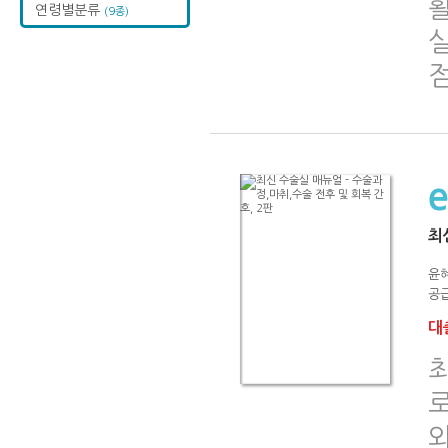
연령별분류
(9종)
최
윤혜
공급
대출
와