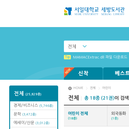
전체
Tip
[003] 홈페이지_추천도서 기능 설
Tip
MAMACExtrac.dll 파일 다운로드
Tip
[전자책 이용제한 : 졸업생] 도서관
Tip
Tip
Tip
Tip
[001] 스마트폰_시작페이지 설정 
[002] 스마트폰_푸시 기능 안내
Windows XP에서는 북플레이어를 
(뷰어:북플레이어를 설치했는데) 전
신착
베스
HOME
전체
어린이
전체
(25,829종)
전체
총 18종 (21권)
이 검
경제/비즈니스
(5,746종)
어린이 전체
외국동화
문학
(3,472종)
(18종)
(1종)
에세이/산문
(3,012종)