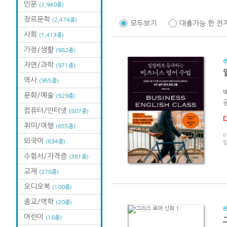
인문
(2,940종)
장르문학
(2,474종)
모두보기
대출가능 한 전
사회
(1,413종)
가정/생활
(982종)
자연/과학
(971종)
역사
(955종)
문화/예술
(929종)
공
컴퓨터/인터넷
(807종)
취미/여행
(655종)
이
외국어
(634종)
수험서/자격증
(381종)
교재
(276종)
오디오북
(100종)
종교/역학
(20종)
어린이
(18종)