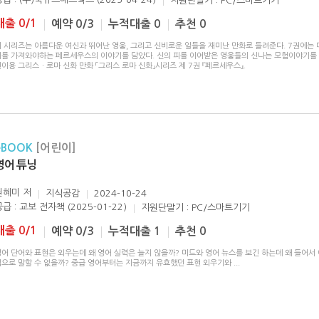
지원단말기 : PC/스마트기기
대출 0/1
예약 0/3
누적대출 0
추천 0
이 시리즈는 아름다운 여신과 뛰어난 영웅, 그리고 신비로운 일들을 재미난 만화로 들려준다. 7권에는
리를 가져와야하는 페르세우스의 이야기를 담았다. 신의 피를 이어받은 영웅들의 신나는 모험이야기를
이용 그리스ㆍ로마 신화 만화 「그리스 로마 신화」시리즈 제 7권 『페르세우스』.
eBOOK
[어린이]
영어 튜닝
권혜미
저
지식공감
2024-10-24
급 : 교보 전자책 (2025-01-22)
지원단말기 : PC/스마트기기
대출 0/1
예약 0/3
누적대출 1
추천 0
영어 단어와 표현은 외우는데 왜 영어 실력은 늘지 않을까? 미드와 영어 뉴스를 보긴 하는데 왜 들어서
입으로 말할 수 없을까? 중급 영어부터는 지금까지 유효했던 표현 외우기와
...