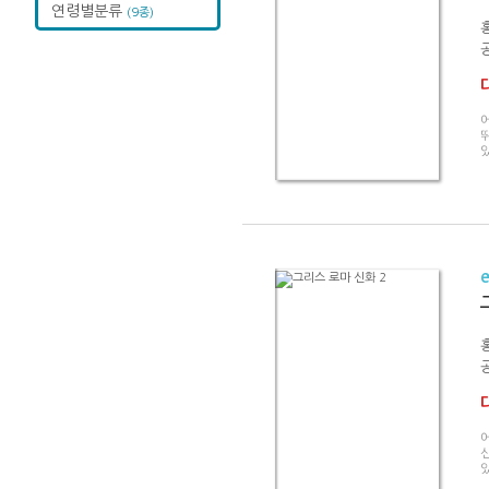
연령별분류
(9종)
어
어