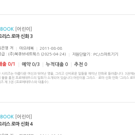
eBOOK
[어린이]
그리스 로마 신화 3
홍은영
저
마므레북
2011-08-08
공급 : (주)북큐브네트웍스 (2025-04-24)
지원단말기 : PC/스마트기기
대출 0/1
예약 0/3
누적대출 0
추천 0
본 시리즈는 아름다운 여신과 뛰어난 영웅, 그리고 신비로운 일들을 재미난 만화로 들려줍니다. 3권에
서 불을 훔친 프로메테우스의 일화가 소개되어 있습니다.어린이용 그리스ㆍ로마 신화 만화 '그리스 로마
즈 제 3권 《프로메테우스와 대홍수》.
eBOOK
[어린이]
그리스 로마 신화 4