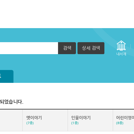
검색
상세 검색
정방법(관리자)
내서재
 정책에 따라 일부 이용자(졸업생 등) 제한하고 있습니다.
방법
실행 할 수 없습니다. (2015년 12월 29일부터)
자책이 열리지 않아요.
트
색되었습니다.
옛이야기
인물이야기
어린이영
(7종)
(1종)
(8종)