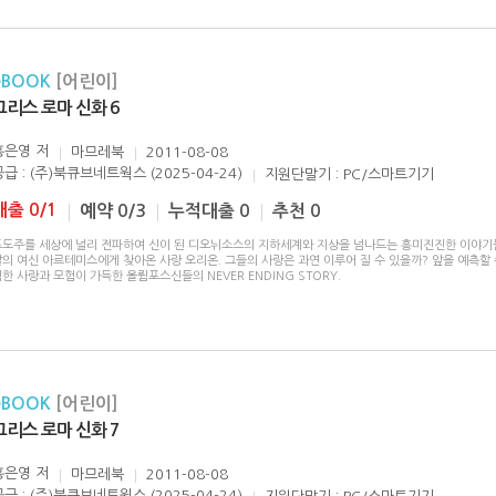
eBOOK
[어린이]
그리스 로마 신화 6
홍은영
저
마므레북
2011-08-08
공급 : (주)북큐브네트웍스 (2025-04-24)
지원단말기 : PC/스마트기기
대출 0/1
예약 0/3
누적대출 0
추천 0
포도주를 세상에 널리 전파하여 신이 된 디오뉘소스의 지하세계와 지상을 넘나드는 흥미진진한 이야기
의 여신 아르테미스에게 찾아온 사랑 오리온. 그들의 사랑은 과연 이루어 질 수 있을까? 앞을 예측할 
한 사랑과 모험이 가득한 올륌포스신들의 NEVER ENDING STORY.
eBOOK
[어린이]
그리스 로마 신화 7
홍은영
저
마므레북
2011-08-08
공급 : (주)북큐브네트웍스 (2025-04-24)