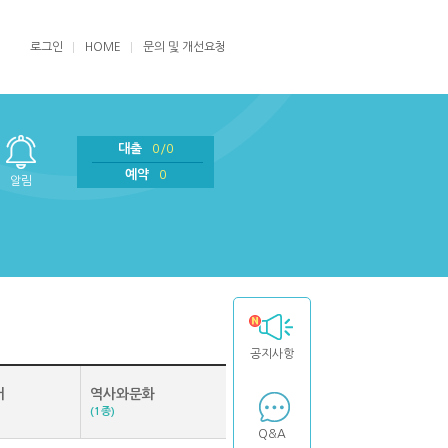
로그인
HOME
문의 및 개선요청
대출
0/0
예약
0
알림
공지사항
어
역사와문화
(1종)
Q&A