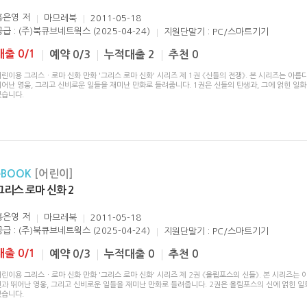
홍은영
저
마므레북
2011-05-18
공급 : (주)북큐브네트웍스 (2025-04-24)
지원단말기 : PC/스마트기기
대출 0/1
예약 0/3
누적대출 2
추천 0
린이용 그리스ㆍ로마 신화 만화 '그리스 로마 신화' 시리즈 제 1권 《신들의 전쟁》. 본 시리즈는 아름
뛰어난 영웅, 그리고 신비로운 일들을 재미난 만화로 들려줍니다. 1권은 신들의 탄생과, 그에 얽힌 일
있습니다.
eBOOK
[어린이]
그리스 로마 신화 2
홍은영
저
마므레북
2011-05-18
공급 : (주)북큐브네트웍스 (2025-04-24)
지원단말기 : PC/스마트기기
대출 0/1
예약 0/3
누적대출 0
추천 0
린이용 그리스ㆍ로마 신화 만화 '그리스 로마 신화' 시리즈 제 2권 《올륌포스의 신들》. 본 시리즈는 
신과 뛰어난 영웅, 그리고 신비로운 일들을 재미난 만화로 들려줍니다. 2권은 올림포스의 신에 얽힌 
있습니다.