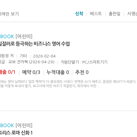
신착
베스트
출판일
서명
자책만 보기
eBOOK
[어린이]
일잘러로 등극하는 비즈니스 영어 수업
백원정
저
기타
2026-02-04
급 : 교보 전자책 (2026-04-29)
지원단말기 : PC/스마트기기
대출 0/1
예약 0/3
누적대출 0
추천 0
제는 영어 실력보다 ‘업무 맥락’이 더 중요해진 시대다. 번역은 AI가 해주고, 문장은 챗GPT가 써준다.
일을 어떻게 보내야 할지, 보고서에 어떤 어조가 적절한지, 회의에서 어떤
...
eBOOK
[어린이]
그리스 로마 신화 1