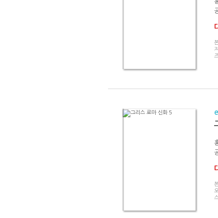
즈
오
스