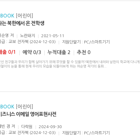
eBOOK
[어린이]
나는 북한에서 온 전학생
허순영
저
노란돼지
2021-05-11
급 : 교보 전자책 (2024-12-03)
지원단말기 : PC/스마트기기
대출 0/1
예약 0/3
누적대출 2
추천 0
낯선 친구들과 우리가 함께 살아가기 위해 무엇을 할 수 있을까?북한에서 내려와 남한의 학교에 다니게 
민철이의 눈을 통해 현재 우리의 모습을 되돌아보게 하는 허순영 작가의 동화
...
eBOOK
[어린이]
비즈니스 이메일 영어표현사전
케빈 경
저
다락원
2024-09-30
급 : 교보 전자책 (2024-12-03)
지원단말기 : PC/스마트기기