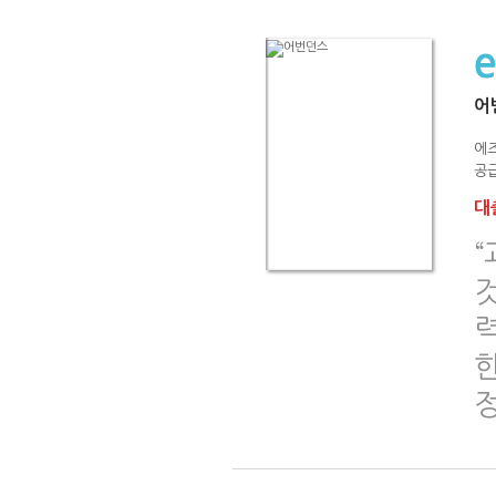
어
에즈
공급
대출
“
것