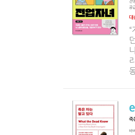
전
공급
대출
“
리
죽
바