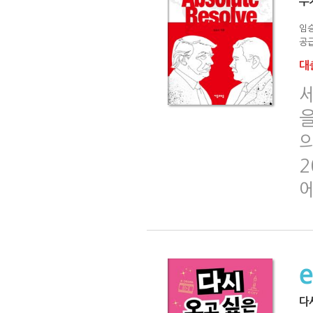
누
임
공급
대출
을
의
2
에
다