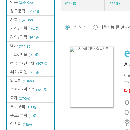
인문
(2,940종)
(236종)
(111종)
장르문학
(2,474종)
사회
(1,413종)
모두보기
대출가능 한 전자
가정/생활
(982종)
자연/과학
(971종)
역사
(955종)
문화/예술
(929종)
컴퓨터/인터넷
(807종)
A
취미/여행
(655종)
이
외국어
(634종)
공급
수험서/자격증
(381종)
대출
교재
(276종)
오디오북
(100종)
종교/역학
(20종)
어린이
(18종)