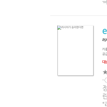
러
카
공급
대출
★
·
정
란
“