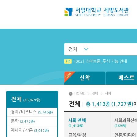
전체
Tip
Tip
[전자책 이용제한 : 졸업생] 도서관 
[003] 홈페이지_추천도서 기능 설정
Tip
[002] 스마트폰_푸시 기능 안내
Tip
Tip
Tip
Tip
MAMACExtrac.dll 파일 다운로드
Windows XP에서는 북플레이어를 실행
(뷰어:북플레이어를 설치했는데) 전자
[001] 스마트폰_시작페이지 설정 방
신착
베스트
HOME
전체
사회
전체
(25,829종)
전체
총 1,413종 (1,727권)
경제/비즈니스
(5,746종)
사회 전체
사회과학산
문학
(3,472종)
(1,413종)
(269종)
에세이/산문
(3,012종)
교육/환경
언론/미디어