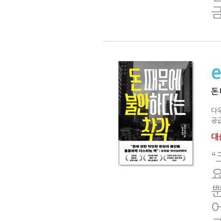
돈
다
공급
대출
“
요
어