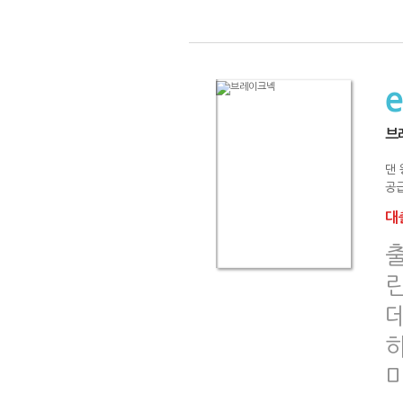
브
댄 
공급
대출
린