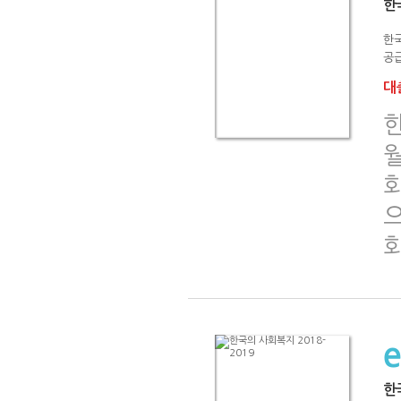
한
한
공급
대출
회
한