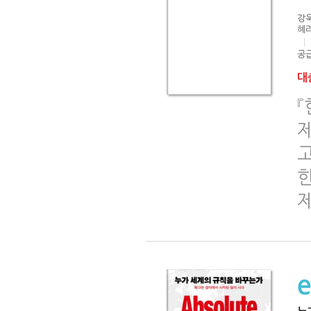
강욱
혜리
공급
대출
『