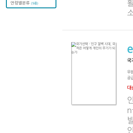
활
연령별분류
(9종)
국
우원
공급
대출