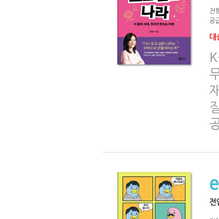
전
공급
대출
K
재
전