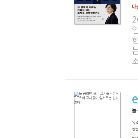
대출
2
인
는
놀
유소
공급