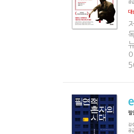
공급
대출
5
필
김
공급