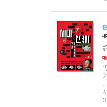
세
김
공급
대출
기
대
이