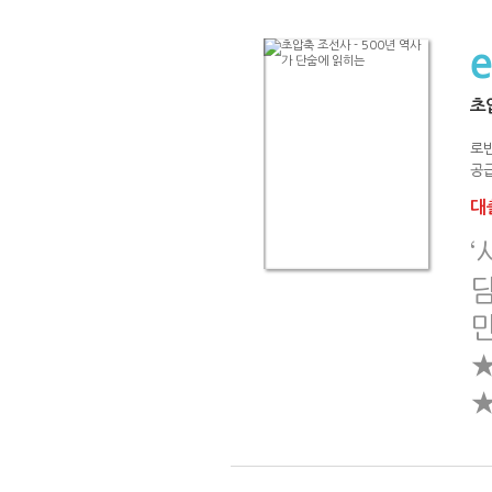
초
로빈
공급
대출
‘
담
만