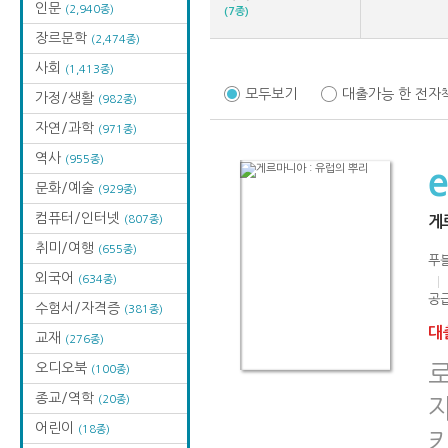
인문
(2,940종)
(7종)
장르문학
(2,474종)
사회
(1,413종)
모두보기
대출가능 한 전자
가정/생활
(982종)
자연/과학
(971종)
역사
(955종)
문화/예술
(929종)
컴퓨터/인터넷
(807종)
게
취미/여행
(655종)
푸블
외국어
(634종)
공급
수험서/자격증
(381종)
대출
교재
(276종)
오디오북
(100종)
종교/역학
(20종)
어린이
(18종)
키