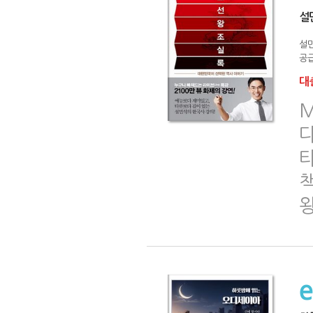
설
설
공급
대출
M
책