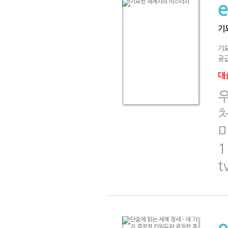
기
기묘
공급
대출
처
미
1
t