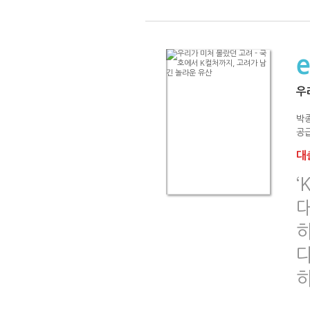
우
박종
공급
대출
‘
대
하
다
하