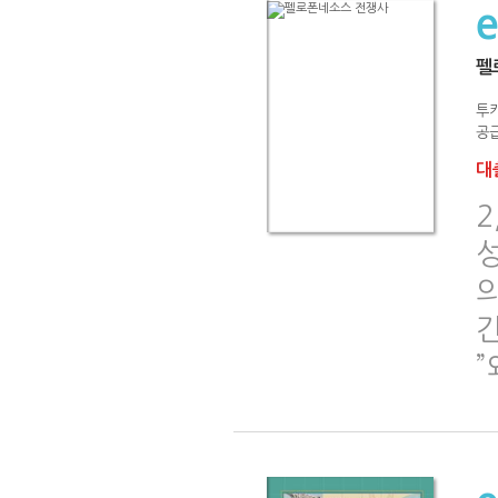
펠
투
공급
대출
2
의
”