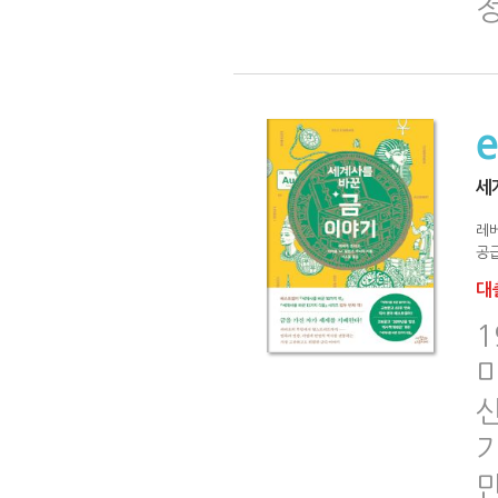
세
레
공급
대출
기