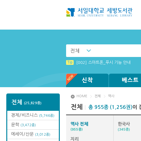
전체
Tip
Tip
[전자책 이용제한 : 졸업생] 도서관 
[003] 홈페이지_추천도서 기능 설정
Tip
[002] 스마트폰_푸시 기능 안내
Tip
Tip
Tip
Tip
MAMACExtrac.dll 파일 다운로드
Windows XP에서는 북플레이어를 실행
(뷰어:북플레이어를 설치했는데) 전자
[001] 스마트폰_시작페이지 설정 방
신착
베스트
HOME
전체
역사
전체
(25,829종)
전체
총 955종 (1,256권)
이 
경제/비즈니스
(5,746종)
역사 전체
한국사
문학
(3,472종)
(955종)
(345종)
에세이/산문
(3,012종)
지리