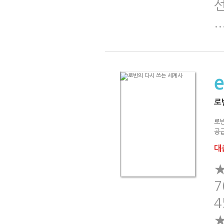
..
로
로
공급
대출
★
7
4
★