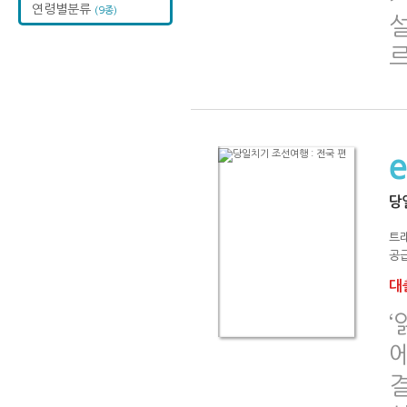
연령별분류
(9종)
설
당
트래
공급
대출
‘
에
결