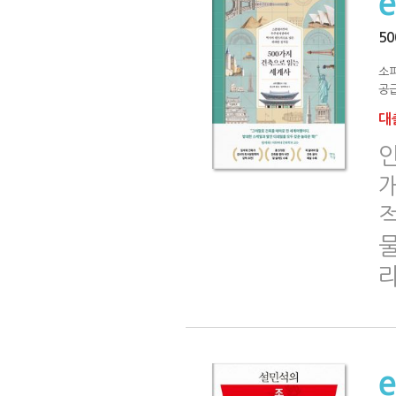
5
소
공급
대출
물