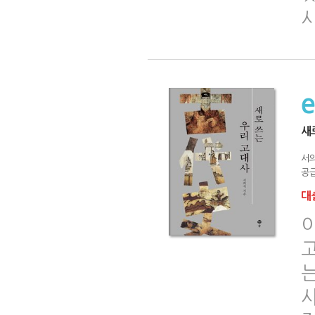
시
새
서
공급
대출
이