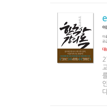
이
이
공급
대출
2
를
다