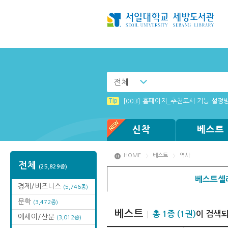
전체
Tip
[001] 스마트폰_시작페이지 설정 방
Tip
[003] 홈페이지_추천도서 기능 설정
Tip
(뷰어:북플레이어를 설치했는데) 전자
Tip
Tip
Tip
Tip
[002] 스마트폰_푸시 기능 안내
[전자책 이용제한 : 졸업생] 도서관 
Windows XP에서는 북플레이어를 실행
MAMACExtrac.dll 파일 다운로드
신착
베스트
HOME
베스트
역사
전체
(25,829종)
베스트셀
경제/비즈니스
(5,746종)
문학
(3,472종)
베스트
총 1종 (1권)
이 검색
에세이/산문
(3,012종)