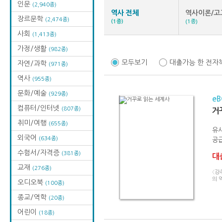
인문
(2,940종)
역사 전체
역사이론/고
장르문학
(2,474종)
(1종)
(1종)
사회
(1,413종)
가정/생활
(982종)
모두보기
대출가능 한 전자
자연/과학
(971종)
역사
(955종)
문화/예술
(929종)
e
컴퓨터/인터넷
(807종)
거
취미/여행
(655종)
유
외국어
(634종)
공급
수험서/자격증
(381종)
대출
교재
(276종)
〈강
의 
오디오북
(100종)
종교/역학
(20종)
어린이
(18종)