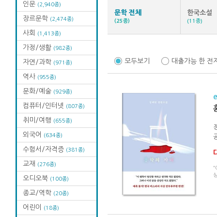
인문
(2,940종)
문학 전체
한국소설
장르문학
(2,474종)
(25종)
(11종)
사회
(1,413종)
가정/생활
(982종)
모두보기
대출가능 한 전
자연/과학
(971종)
역사
(955종)
문화/예술
(929종)
컴퓨터/인터넷
(807종)
취미/여행
(655종)
외국어
(634종)
공
수험서/자격증
(381종)
교재
(276종)
“
오디오북
(100종)
종교/역학
(20종)
어린이
(18종)