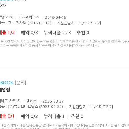
파과
구병모
저
위즈덤하우스
2018-04-16
급 : 교보 전자책 (2018-09-12)
지원단말기 : PC/스마트기기
대출 1/2
예약 0/3
누적대출 223
추천 0
은 시간 빛나다 사라질 살아 있는 모든 것들에 대한 뜨거운 찬사!한국 소설에서 유례를 찾을 수 없는 
킬러라는 독특한 캐릭터를 통해 새로운 여성 서사를 써내려가며 독자들에게 신
...
eBOOK
[문학]
계엄령
알베르 카뮈
저
올리버
2026-03-27
공급 : (주)북큐브네트웍스 (2026-04-24)
지원단말기 : PC/스마트기기
대출 0/1
예약 0/3
누적대출 1
추천 0
위대한 작가의 시대를 앞서간 통찰!알베르 카뮈는 2차 세계대전이라는 인류 최악의 비극을 몸소 겪으며