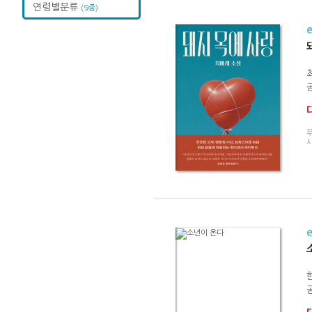
연령별분류
(9종)
공