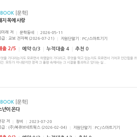
eBOOK
[문학]
돼지 목에 사랑
최미래
저
문학동네
2026-05-11
급 : 교보 전자책 (2026-07-21)
지원단말기 : PC/스마트기기
대출 2/5
예약 0/3
누적대출 4
추천 0
무엇을 기다리는지도 모르면서 하염없이 기다리고, 무엇을 막고 있는지도 모르면서 기어코 안간힘을 
시간. 모두가 지나왔지만 정작 그 풍랑 속에서는 그 시절을 통과하고 있다는 실
...
eBOOK
[문학]
소년이 온다
한강
저
창비
2023-07-20
공급 : (주)북큐브네트웍스 (2026-02-04)
지원단말기 : PC/스마트기기