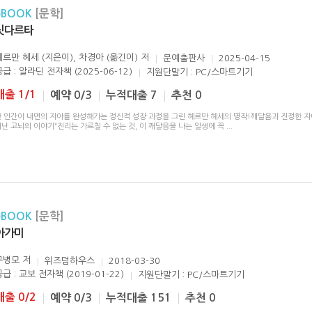
eBOOK
[문학]
싯다르타
헤르만 헤세 (지은이), 차경아 (옮긴이)
저
문예출판사
2025-04-15
급 : 알라딘 전자책 (2025-06-12)
지원단말기 : PC/스마트기기
대출 1/1
예약 0/3
누적대출 7
추천 0
한 인간이 내면의 자아를 완성해가는 정신적 성장 과정을 그린 헤르만 헤세의 명작!깨달음과 진정한 자
난 고뇌의 이야기“진리는 가르칠 수 없는 것, 이 깨달음을 나는 일생에 꼭
...
eBOOK
[문학]
아가미
구병모
저
위즈덤하우스
2018-03-30
급 : 교보 전자책 (2019-01-22)
지원단말기 : PC/스마트기기
대출 0/2
예약 0/3
누적대출 151
추천 0