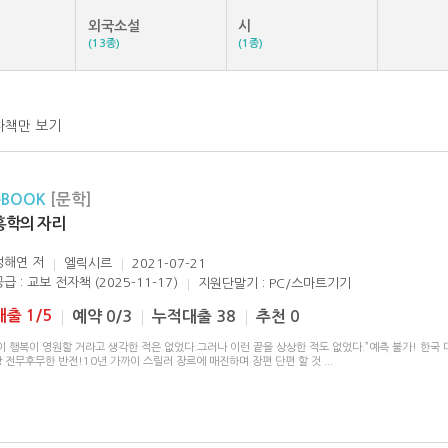
외국소설
시
(13종)
(1종)
자책만 보기
eBOOK
[문학]
홍학의 자리
정해연
저
엘릭시르
2021-07-21
급 : 교보 전자책 (2025-11-17)
지원단말기 : PC/스마트기기
대출 1/5
예약 0/3
누적대출 38
추천 0
이 행복이 영원할 거라고 생각한 적은 없었다.그러나 이런 끝을 상상한 적도 없었다.”예측 불가! 한국
상 전무후무한 반전!10년 가까이 스릴러 장르에 매진하며 장편 단편 할 것
...