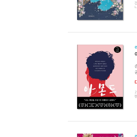
간
공
2