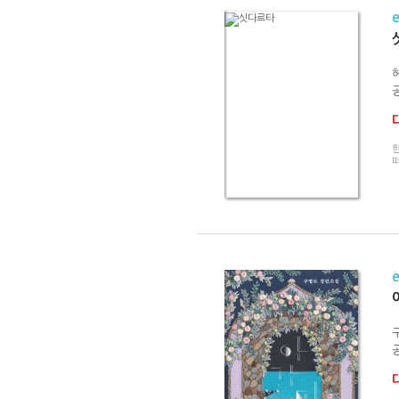
공
떠
공