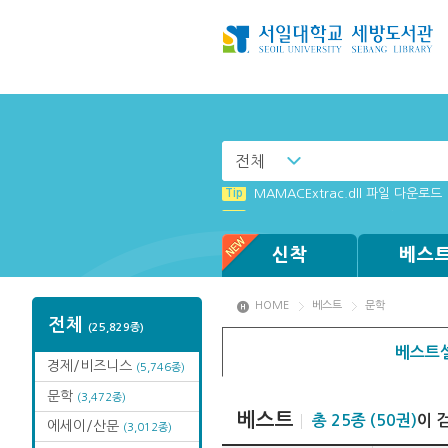
전체
Tip
Tip
[003] 홈페이지_추천도서 기능 설
MAMACExtrac.dll 파일 다운로드
Tip
[전자책 이용제한 : 졸업생] 도서관
Tip
Tip
Tip
Tip
[001] 스마트폰_시작페이지 설정 
[002] 스마트폰_푸시 기능 안내
Windows XP에서는 북플레이어를 
(뷰어:북플레이어를 설치했는데) 전
신착
베스
HOME
베스트
문학
전체
(25,829종)
베스트셀
경제/비즈니스
(5,746종)
문학
(3,472종)
베스트
총 25종 (50권)
이 
에세이/산문
(3,012종)