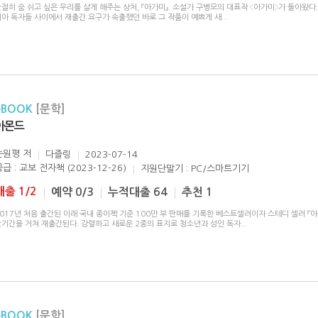
절히 숨 쉬고 싶은 우리를 살게 해주는 상처, 『아가미』. 소설가 구병모의 대표작 〈아가미〉가 돌아왔다.
니아 독자들 사이에서 재출간 요구가 속출했던 바로 그 작품이 예쁘게 새
...
eBOOK
[문학]
아몬드
손원평
저
다즐링
2023-07-14
급 : 교보 전자책 (2023-12-26)
지원단말기 : PC/스마트기기
대출 1/2
예약 0/3
누적대출 64
추천 1
017년 처음 출간된 이래 국내 종이책 기준 100만 부 판매를 기록한 베스트셀러이자 스테디 셀러 『아
판기간을 거쳐 재출간된다. 강렬하고 새로운 2종의 표지로 청소년과 성인 독자
...
eBOOK
[문학]