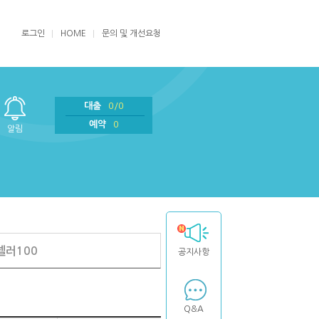
로그인
HOME
문의 및 개선요청
대출
0/0
예약
0
알림
셀러100
공지사항
Q&A