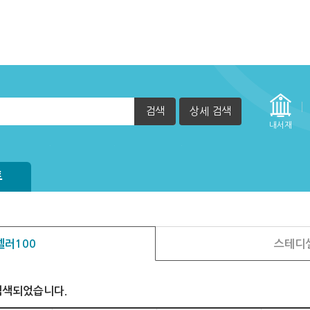
검색
상세 검색
정방법(관리자)
내서재
 정책에 따라 일부 이용자(졸업생 등) 제한하고 있습니다.
방법
실행 할 수 없습니다. (2015년 12월 29일부터)
자책이 열리지 않아요.
트
러100
스테디
검색되었습니다.