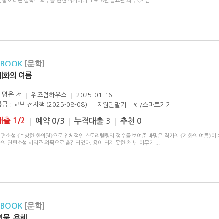
반항’이라는 철학적 화두를 던진 작가이다. 1948년 발표된 희곡 〈계엄
...
eBOOK
[문학]
계화의 여름
배명은
저
위즈덤하우스
2025-01-16
급 : 교보 전자책 (2025-08-08)
지원단말기 : PC/스마트기기
대출 1/2
예약 0/3
누적대출 3
추천 0
장편소설 《수상한 한의원》으로 입체적인 스토리텔링의 정수를 보여준 배명은 작가의 《계화의 여름》이
스의 단편소설 시리즈 위픽으로 출간되었다. 용이 되지 못한 천 년 이무기
...
eBOOK
[문학]
괴물, 용혜