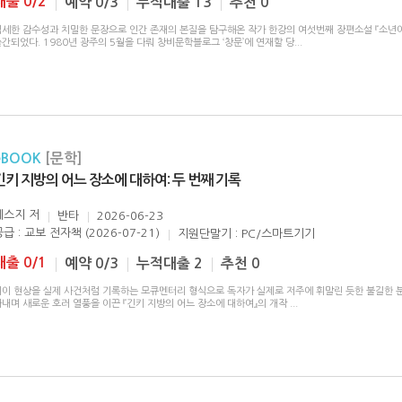
대출 0/2
예약 0/3
누적대출 13
추천 0
섬세한 감수성과 치밀한 문장으로 인간 존재의 본질을 탐구해온 작가 한강의 여섯번째 장편소설 『소년이
간되었다. 1980년 광주의 5월을 다뤄 창비문학블로그 ‘창문’에 연재할 당
...
eBOOK
[문학]
긴키 지방의 어느 장소에 대하여: 두 번째 기록
세스지
저
반타
2026-06-23
급 : 교보 전자책 (2026-07-21)
지원단말기 : PC/스마트기기
대출 0/1
예약 0/3
누적대출 2
추천 0
괴이 현상을 실제 사건처럼 기록하는 모큐멘터리 형식으로 독자가 실제로 저주에 휘말린 듯한 불길한 
아내며 새로운 호러 열풍을 이끈 『긴키 지방의 어느 장소에 대하여』의 개작
...